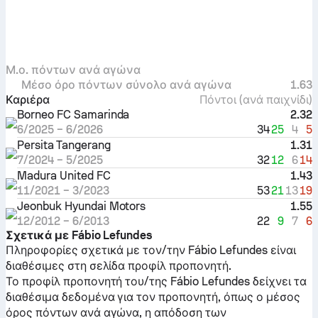
Μ.ο. πόντων ανά αγώνα
Μέσο όρο πόντων σύνολο ανά αγώνα
1.63
Καριέρα
Πόντοι (ανά παιχνίδι)
Borneo FC Samarinda
2.32
34
25
4
5
6/2025
–
6/2026
Persita Tangerang
1.31
32
12
6
14
7/2024
–
5/2025
Madura United FC
1.43
53
21
13
19
11/2021
–
3/2023
Jeonbuk Hyundai Motors
1.55
22
9
7
6
12/2012
–
6/2013
Σχετικά με Fábio Lefundes
Πληροφορίες σχετικά με τον/την Fábio Lefundes είναι
διαθέσιμες στη σελίδα προφίλ προπονητή.
Το προφίλ προπονητή του/της Fábio Lefundes δείχνει τα
διαθέσιμα δεδομένα για τον προπονητή, όπως ο μέσος
όρος πόντων ανά αγώνα, η απόδοση των