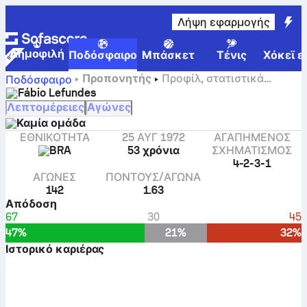
Λήψη εφαρμογής
Δημοφιλή
Ποδόσφαιρο
Μπάσκετ
Τένις
Χόκεϊ ε
Προπονητής
Προφίλ, στατιστικά
Ποδόσφαιρο
στοιχεία και ιστορικό καριέρας του/της Fábio Lefundes
Fábio Lefundes
Λεπτομέρειες
Αγώνες
Καμία ομάδα
ΕΘΝΙΚΌΤΗΤΑ
25 ΑΥΓ 1972
ΑΓΑΠΗΜΕΝΟΣ
BRA
53 χρόνια
ΣΧΗΜΑΤΙΣΜΌΣ
4-2-3-1
ΑΓΏΝΕΣ
ΠΌΝΤΟΥΣ/ΑΓΏΝΑ
142
1.63
Απόδοση
67
30
45
47%
21%
32%
Ιστορικό καριέρας