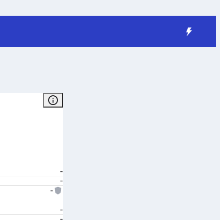
-
-
-
-
-