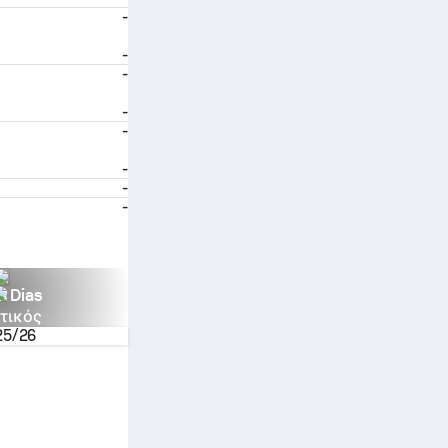
-
-
-
-
-
-
-
-
n Dias
τικός
25/26