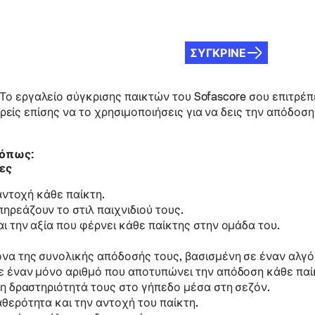
ΣΎΓΚΡΙΝΕ
Το εργαλείο σύγκρισης παικτών του Sofascore σου επιτρέπε
ίς επίσης να το χρησιμοποιήσεις για να δεις την απόδοση
 όπως:
ες
αντοχή κάθε παίκτη.
ηρεάζουν το στιλ παιχνιδιού τους.
ι την αξία που φέρνει κάθε παίκτης στην ομάδα του.
όνα της συνολικής απόδοσής τους, βασισμένη σε έναν αλγό
ε έναν μόνο αριθμό που αποτυπώνει την απόδοση κάθε παί
τη δραστηριότητά τους στο γήπεδο μέσα στη σεζόν.
θερότητα και την αντοχή του παίκτη.