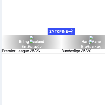
ΣΎΓΚΡΙΝΕ
Erling Haaland
Harry Kane
Επιθετικός
Επιθετικός
Premier League
25/26
Bundesliga
25/26