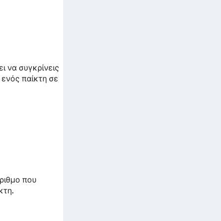
ι να συγκρίνεις
 ενός παίκτη σε
ριθμο που
κτη.