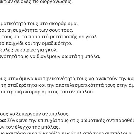
τών σε όλες τις διοργανώσεις.
ματικότητά τους στο σκοράρισμα.
και τη συχνότητα των σουτ τους.
ς τους και το ποσοστό μετατροπής σε γκολ.
ο παιχνίδι και την ομαδικότητα.
αλές ευκαιρίες για γκολ.
ανότητά τους να διανέμουν σωστά τη μπάλα.
υς στην άμυνα και την ικανότητά τους να ανακτούν την κα
τη σταθερότητα και την αποτελεσματικότητά τους στην ά
αποτροπή σκοραρίσματος του αντιπάλου.
ους να ξεπερνούν αντιπάλους.
ρα:
Σύγκρινε την επιτυχία τους στις σωματικές αντιπαραθέσ
 τον έλεγχο της μπάλας.
υς και πόσο συχνά κερδίζουν φάουλ από τους αντιπάλους.