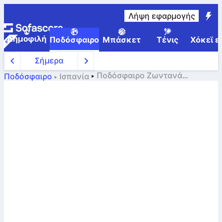
Λήψη εφαρμογής
Δημοφιλή
Ποδόσφαιρο
Μπάσκετ
Τένις
Χόκεϊ ε
Σήμερα
Ποδόσφαιρο
Ζωντανά
Ποδόσφαιρο
Ισπανία
αποτελέσματα