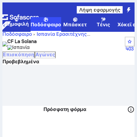
Λήψη εφαρμογής
Δημοφιλή
Ποδόσφαιρο
Μπάσκετ
Τένις
Χόκεϊ ε
Ποδόσφαιρο
Ισπανία
Ερασιτέχνης
Σκορ, αγώνες, θέσεις
Tercera Federación, Group 18
CF La Solana
και στατιστικά παικτών της Σολάνα
Ισπανία
403
Επισκόπηση
Αγώνες
Προβεβλημένα
Πρόσφατη φόρμα