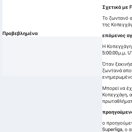
Σχετικά με 
Το ζωντανό σ
της Κοπεγχάγ
Προβεβλημένα
επόμενος α
Η Κοπεγχάγη 
5:00:00 μ.μ. 
Όταν ξεκινήσ
ζωντανά απο
ενημερωμένα
Μπορεί να έχ
Κοπεγχάγη, α
πρωταθλήματ
προηγούμεν
ο προηγούμεν
Superliga, ο