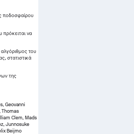
ες ποδοσφαίρου
 πρόκειται να
 αλγόριθμος του
ς, στατιστικά
νων της
s, Geovanni
, Thomas
lliam Clem, Mads
ez, Junnosuke
lix Beijmo