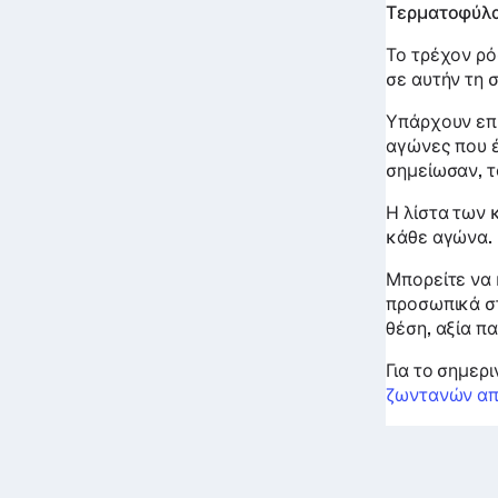
Τερματοφύλ
Το τρέχον ρό
σε αυτήν τη σ
Υπάρχουν επί
αγώνες που έ
σημείωσαν, τ
Η λίστα των 
κάθε αγώνα.
Μπορείτε να 
προσωπικά στ
θέση, αξία π
Για το σημερ
ζωντανών απ