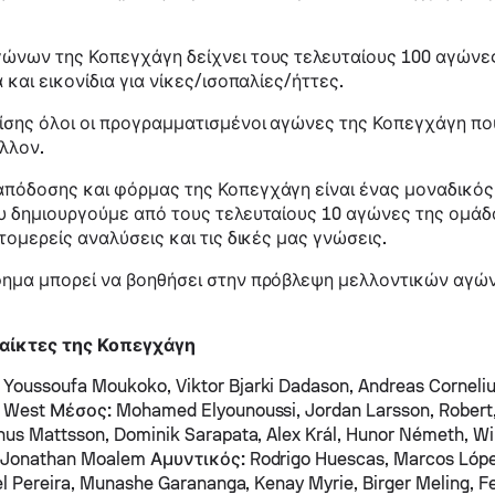
γώνων της Κοπεγχάγη δείχνει τους τελευταίους 100 αγών
 και εικονίδια για νίκες/ισοπαλίες/ήττες.
σης όλοι οι προγραμματισμένοι αγώνες της Κοπεγχάγη που
έλλον.
πόδοσης και φόρμας της Κοπεγχάγη είναι ένας μοναδικός
υ δημιουργούμε από τους τελευταίους 10 αγώνες της ομάδα
τομερείς αναλύσεις και τις δικές μας γνώσεις.
φημα μπορεί να βοηθήσει στην πρόβλεψη μελλοντικών αγώ
αίκτες της Κοπεγχάγη
Youssoufa Moukoko, Viktor Bjarki Dadason, Andreas Corneliu
m West
Μέσος:
Mohamed Elyounoussi, Jordan Larsson, Robert
us Mattsson, Dominik Sarapata, Alex Král, Hunor Németh, Wi
, Jonathan Moalem
Αμυντικός:
Rodrigo Huescas, Marcos Lóp
el Pereira, Munashe Garananga, Kenay Myrie, Birger Meling, Fe