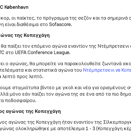
FC København
κορ, οι παίκτες, το πρόγραμμα της σεζόν και τα σημερινά
η είναι διαθέσιμα στο Sofascore.
γώνας της Κοπεγχάγη
θα παίξει τον επόμενο αγώνα εναντίον της Ντέμπρετσενι σ
UTC στο UEFA Conference League.
ει ο αγώνας, θα μπορείτε να παρακολουθείτε ζωντανά σκορ
τελέσματα και στατιστικά αγώνα του
Ντέμπρετσενι vs Κο
 λεπτό προς λεπτό.
ουμε στιγμιότυπα βίντεο με γκολ και νέα για ορισμένους 
λλά μόνο εάν παίζει τον αγώνα της σε ένα από τα πιο δημ
α ποδοσφαίρου.
ος αγώνας της Κοπεγχάγη
ος αγώνας της Κοπεγχάγη ήταν εναντίον της Σίλκεμποργκ
 αγώνας ολοκληρώθηκε με αποτέλεσμα 1 - 3 (Κοπεγχάγη κέρ