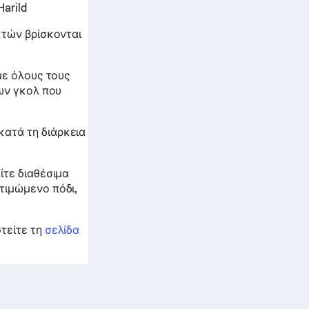
Harild
κτών βρίσκονται
με όλους τους
των γκολ που
ατά τη διάρκεια
ίτε διαθέσιμα
τιμώμενο πόδι,
τείτε τη
σελίδα