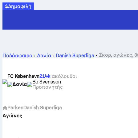
Δημοφιλή
Σκορ, αγώνες, θ
Ποδόσφαιρο
Δανία
Danish Superliga
FC København
214k
ακόλουθοι
Bo Svensson
Δανία
Προπονητής
Parken
Danish Superliga
Αγώνες