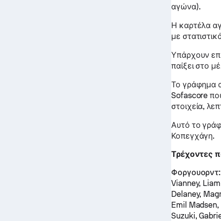
αγώνα).
Η καρτέλα α
με στατιστικά
Υπάρχουν επί
παίξει στο μ
Το γράφημα α
Sofascore πο
στοιχεία, λεπ
Αυτό το γρά
Κοπεγχάγη.
Τρέχοντες π
Φοργουορντ:
Vianney, Lia
Delaney, Magn
Emil Madsen
Suzuki, Gabri