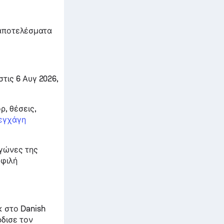
 αποτελέσματα
τις 6 Αυγ 2026,
, θέσεις,
πεγχάγη
αγώνες της
οφιλή
 στο Danish
δισε τον