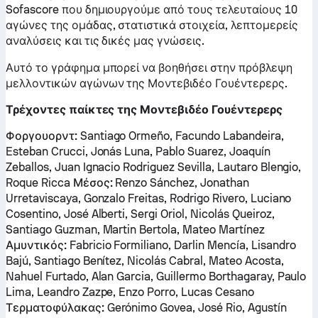
Sofascore που δημιουργούμε από τους τελευταίους 10
αγώνες της ομάδας, στατιστικά στοιχεία, λεπτομερείς
αναλύσεις και τις δικές μας γνώσεις.
Αυτό το γράφημα μπορεί να βοηθήσει στην πρόβλεψη
μελλοντικών αγώνων της Μοντεβιδέο Γουέντερερς.
Τρέχοντες παίκτες της Μοντεβιδέο Γουέντερερς
Φοργουορντ:
Santiago Ormeño, Facundo Labandeira,
Esteban Crucci, Jonás Luna, Pablo Suarez, Joaquín
Zeballos, Juan Ignacio Rodriguez Sevilla, Lautaro Blengio,
Roque Ricca
Μέσος:
Renzo Sánchez, Jonathan
Urretaviscaya, Gonzalo Freitas, Rodrigo Rivero, Luciano
Cosentino, José Alberti, Sergi Oriol, Nicolás Queiroz,
Santiago Guzman, Martin Bertola, Mateo Martínez
Αμυντικός:
Fabricio Formiliano, Darlin Mencía, Lisandro
Bajú, Santiago Benítez, Nicolás Cabral, Mateo Acosta,
Nahuel Furtado, Alan Garcia, Guillermo Borthagaray, Paulo
Lima, Leandro Zazpe, Enzo Porro, Lucas Cesano
Τερματοφύλακας:
Gerónimo Govea, José Rio, Agustín