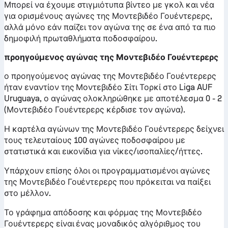
Μπορεί να έχουμε στιγμιότυπα βίντεο με γκολ και νέα
για ορισμένους αγώνες της Μοντεβιδέο Γουέντερερς,
αλλά μόνο εάν παίζει τον αγώνα της σε ένα από τα πιο
δημοφιλή πρωταθλήματα ποδοσφαίρου.
προηγούμενος αγώνας της Μοντεβιδέο Γουέντερερς
ο προηγούμενος αγώνας της Μοντεβιδέο Γουέντερερς
ήταν εναντίον της Μοντεβιδέο Σίτι Τορκί στο Liga AUF
Uruguaya, ο αγώνας ολοκληρώθηκε με αποτέλεσμα 0 - 2
(Μοντεβιδέο Γουέντερερς κέρδισε τον αγώνα).
Η καρτέλα αγώνων της Μοντεβιδέο Γουέντερερς δείχνει
τους τελευταίους 100 αγώνες ποδοσφαίρου με
στατιστικά και εικονίδια για νίκες/ισοπαλίες/ήττες.
Υπάρχουν επίσης όλοι οι προγραμματισμένοι αγώνες
της Μοντεβιδέο Γουέντερερς που πρόκειται να παίξει
στο μέλλον.
Το γράφημα απόδοσης και φόρμας της Μοντεβιδέο
Γουέντερερς είναι ένας μοναδικός αλγόριθμος του