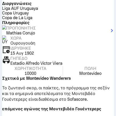
Διοργανώσεις
Liga AUF Uruguaya
Copa Uruguay
Copa de La Liga
Πληροφορίες
ΠΡΟΠΟΝΗΤΉΣ
Mathias Corujo
ΧΏΡΑ
Ουρουγουάη
ΙΔΡΎΘΗΚΕ
15 Αυγ 1902
ΓΉΠΕΔΟ
Estadio Alfredo Victor Viera
ΧΩΡΗΤΙΚΌΤΗΤΑ
ΠΌΛΗ
10000
Montevideo
Σχετικά με Montevideo Wanderers
Το ζωντανό σκορ, οι παίκτες, το πρόγραμμα της σεζόν
και τα σημερινά αποτελέσματα της Μοντεβιδέο
Γουέντερερς είναι διαθέσιμα στο Sofascore.
επόμενος αγώνας της Μοντεβιδέο Γουέντερερς