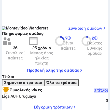
Montevideo Wanderers
Σύγκριση ομάδων
Πληροφορίες ομάδας
7
2
Ξένοι
Παίκτες
36
25
χρόνια
παίκτες
Εθνικής
Συνολικοί
Μέσος όρος
ομάδας
παίκτες
ηλικίας
παίχτη
Προβολή όλης της ομάδας
Τίτλοι
Σημαντικά τρόπαια
Όλα τα τρόπαια
Συνολικές νίκες
3 τίτλοι
Liga AUF Uruguaya
3
Σύγκριση τρόπαιων