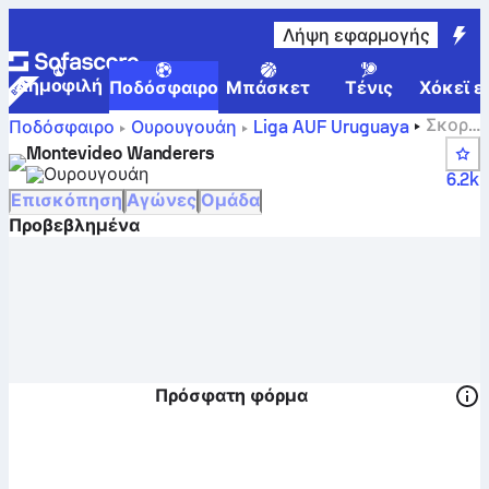
Λήψη εφαρμογής
Δημοφιλή
Ποδόσφαιρο
Μπάσκετ
Τένις
Χόκεϊ ε
Σκορ,
Ποδόσφαιρο
Ουρουγουάη
Liga AUF Uruguaya
αγώνες, θέσεις και στατιστικά παικτών της
Montevideo Wanderers
Μοντεβιδέο Γουέντερερς
Ουρουγουάη
6.2k
Επισκόπηση
Αγώνες
Ομάδα
Προβεβλημένα
Πρόσφατη φόρμα