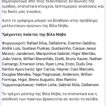
δημιουργούμε από τους τελευταίους 10 αγώνες της
ομάδας, στατιστικά στοιχεία, λεπτομερείς αναλύσεις και
τις δικές μας γνώσεις.
Αυτό το γράφημα μπορεί να βοηθήσει στην πρόβλεψη
μελλοντικών αγώνων της Βίλα Νόβα.
Τρέχοντες παίκτες της Βίλα Νόβα
Φοργουορντ:
Rafael Silva, Dellatorre, Everton Galdino,
André Luís, Gustavo Puskas, Gustavinho, Caique Jesus
Μέσος:
Janderson, Marquinhos Gabriel, Higor Meritão,
João Vieira, Willian Maranhão, Dodô, Bruno Xavier, Nathan
Camargo, Emerson Urso, Ryan Lima, Enzo, Dudu Dos
Santos
Αμυντικός:
Igor Cariús, Hayner, Caio Marcelo,
Douglas Mendes, Tiago Pagnussat, Anderson, Willian
Formiga, Higor, Breno Augusto, Alex Ramiro
Τερματοφύλακας:
Helton Leite, Gabriel Atila, Dalberson
Το τρέχον ρόστερ της Βίλα Νόβα, τα στατιστικά και η
απόδοση των παικτών βρίσκονται σε αυτήν τη σελίδα.