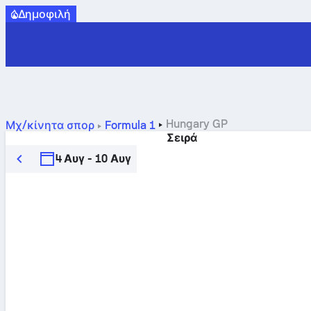
Δημοφιλή
Hungary GP
Μχ/κίνητα σπορ
Formula 1
Σειρά
4 Αυγ - 10 Αυγ