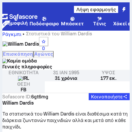
Λήψη εφαρμογής
Δημοφιλή
Ποδόσφαιρο
Μπάσκετ
Τένις
Χόκεϊ ε
Στατιστικά του William Dardis
Ράγκμπι
William Dardis
0
Επισκόπηση
Αγώνες
Καμία ομάδα
Γενικές πληροφορίες
ΕΘΝΙΚΌΤΗΤΑ
31 ΙΑΝ 1995
ΎΨΟΣ
IRL
31 χρόνια
177 εκ.
ΘΈΣΗ
FB
Sofascore ID
:
6gt6mg
Κοινοποιήστε
William Dardis
Τα στατιστικά του William Dardis είναι διαθέσιμα κατά τη
διάρκεια ζωντανών παιχνιδιών αλλά και μετά από κάθε
παιχνίδι.