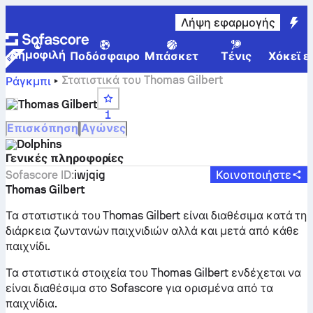
Λήψη εφαρμογής
Δημοφιλή
Ποδόσφαιρο
Μπάσκετ
Τένις
Χόκεϊ ε
Στατιστικά του Thomas Gilbert
Ράγκμπι
Thomas Gilbert
1
Επισκόπηση
Αγώνες
Dolphins
Γενικές πληροφορίες
Sofascore ID
:
iwjqig
Κοινοποιήστε
Thomas Gilbert
Τα στατιστικά του Thomas Gilbert είναι διαθέσιμα κατά τη
διάρκεια ζωντανών παιχνιδιών αλλά και μετά από κάθε
παιχνίδι.
Τα στατιστικά στοιχεία του Thomas Gilbert ενδέχεται να
είναι διαθέσιμα στο Sofascore για ορισμένα από τα
παιχνίδια.