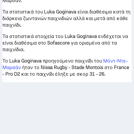
Μαρσάν.
Τα στατιστικά του Luka Goginava είναι διαθέσιμα κατά τη
διάρκεια ζωντανών παιχνιδιών αλλά και μετά από κάθε
παιχνίδι.
Τα στατιστικά στοιχεία του Luka Goginava ενδέχεται να
είναι διαθέσιμα στο Sofascore για ορισμένα από τα
παιχνίδια.
Το Luka Goginava προηγούμενο παιχνίδι του
Μόντ-Ντε-
Μαρσάν
ήταν το Nissa Rugby - Stade Montois στο France
- Pro D2 και το παιχνίδι έληξε με σκορ 31 - 26.