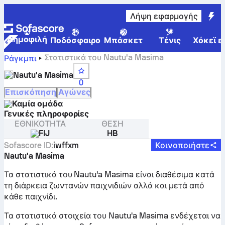
Λήψη εφαρμογής
Δημοφιλή
Ποδόσφαιρο
Μπάσκετ
Τένις
Χόκεϊ ε
Στατιστικά του Nautu'a Masima
Ράγκμπι
Nautu'a Masima
0
Επισκόπηση
Αγώνες
Καμία ομάδα
Γενικές πληροφορίες
ΕΘΝΙΚΌΤΗΤΑ
ΘΈΣΗ
FIJ
HB
Sofascore ID
:
iwffxm
Κοινοποιήστε
Nautu'a Masima
Τα στατιστικά του Nautu'a Masima είναι διαθέσιμα κατά
τη διάρκεια ζωντανών παιχνιδιών αλλά και μετά από
κάθε παιχνίδι.
Τα στατιστικά στοιχεία του Nautu'a Masima ενδέχεται να