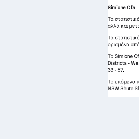
Simione Ofa
Τα στατιστικ
αλλά και μετ
Τα στατιστικά
ορισμένα από
Το Simione O
Districts - W
33 - 57.
Το επόμενο πα
NSW Shute Shi