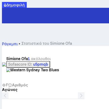
Δημοφιλή
Στατιστικά του Simione Ofa
Ράγκμπι
Simione Ofa
1
ακόλουθοι
Sofascore ID
:
u5pmqb
Western Sydney Two Blues
F
Αριθμός
Αγώνες