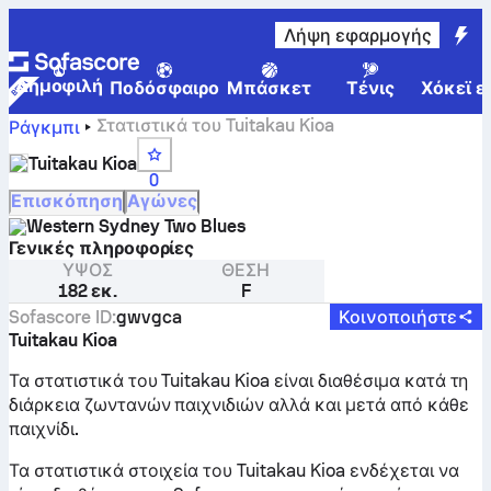
Λήψη εφαρμογής
Δημοφιλή
Ποδόσφαιρο
Μπάσκετ
Τένις
Χόκεϊ ε
Στατιστικά του Tuitakau Kioa
Ράγκμπι
Tuitakau Kioa
0
Επισκόπηση
Αγώνες
Western Sydney Two Blues
Γενικές πληροφορίες
ΎΨΟΣ
ΘΈΣΗ
182 εκ.
F
Sofascore ID
:
gwvgca
Κοινοποιήστε
Tuitakau Kioa
Τα στατιστικά του Tuitakau Kioa είναι διαθέσιμα κατά τη
διάρκεια ζωντανών παιχνιδιών αλλά και μετά από κάθε
παιχνίδι.
Τα στατιστικά στοιχεία του Tuitakau Kioa ενδέχεται να