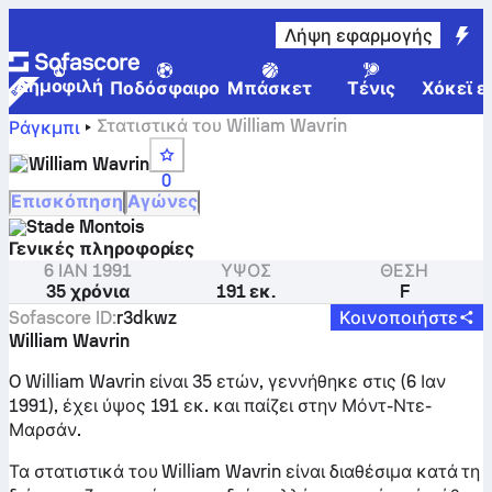
Λήψη εφαρμογής
Δημοφιλή
Ποδόσφαιρο
Μπάσκετ
Τένις
Χόκεϊ ε
Στατιστικά του William Wavrin
Ράγκμπι
William Wavrin
0
Επισκόπηση
Αγώνες
Stade Montois
Γενικές πληροφορίες
6 ΙΑΝ 1991
ΎΨΟΣ
ΘΈΣΗ
35 χρόνια
191 εκ.
F
Sofascore ID
:
r3dkwz
Κοινοποιήστε
William Wavrin
O William Wavrin είναι 35 ετών, γεννήθηκε στις (6 Ιαν
1991), έχει ύψος 191 εκ. και παίζει στην Μόντ-Ντε-
Μαρσάν.
Τα στατιστικά του William Wavrin είναι διαθέσιμα κατά τη