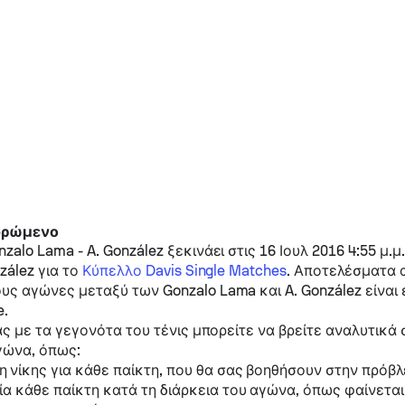
 δρώμενο
nzalo Lama
-
A. González
ξεκινάει στις 16 Ιουλ 2016 4:55 μ.μ
zález
για το
Κύπελλο Davis Single Matches
. Αποτελέσματα 
υς αγώνες μεταξύ των
Gonzalo Lama
και
A. González
είναι 
e.
ας με τα γεγονότα του τένις μπορείτε να βρείτε αναλυτικά 
γώνα, όπως:
 νίκης για κάθε παίκτη, που θα σας βοηθήσουν στην πρόβλ
ία κάθε παίκτη κατά τη διάρκεια του αγώνα, όπως φαίνετα