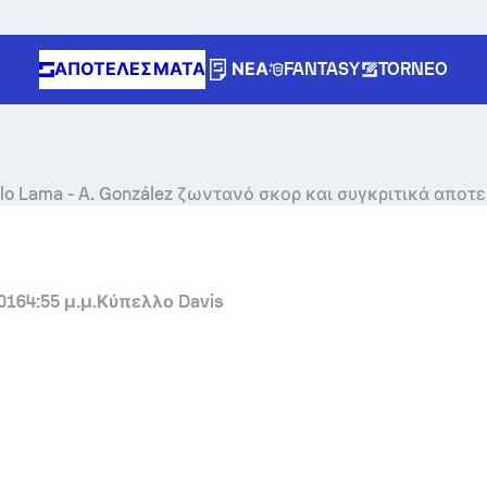
ΑΠΟΤΕΛΈΣΜΑΤΑ
ΝΈΑ
FANTASY
TORNEO
lo Lama
-
A. González
ζωντανό σκορ και συγκριτικά αποτ
016
4:55 μ.μ.
Κύπελλο Davis