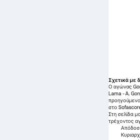
Σχετικά με
Ο αγώνας
Go
Lama
-
A. Gon
προηγούμενο
στο Sofascor
Στη σελίδα μ
τρέχοντος α
Απόδοση
Κυριαρχ