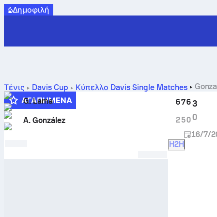
Δημοφιλή
Gonza
Τένις
Davis Cup
Κύπελλο Davis Single Matches
ΑΓΑΠΗΜΈΝΑ
G. Lama
6
7
6
3
0
2
5
0
A. González
16/7/2
H2H