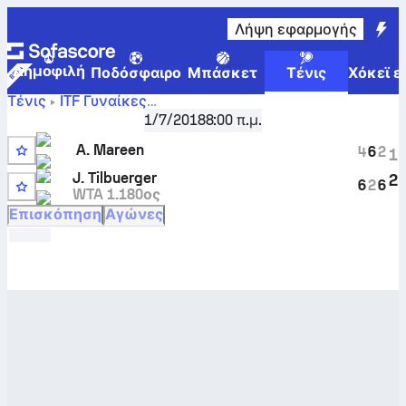
Λήψη εφαρμογής
Δημοφιλή
Ποδόσφαιρο
Μπάσκετ
Τένις
Χόκεϊ ε
Τένις
ITF Γυναίκες
Den Haag, Singles Qualifying W-WITF-NED-02A
,
Κατατακ
1/7/2018
8:00 π.μ.
Axana Mareen
-
Jantje Tilbuerger
ζωντανό σκορ και
A. Mareen
συγκριτικά αποτελέσματα
4
6
2
1
6
J. Tilbuerger
2
6
2
6
WTA 1.180ος
Επισκόπηση
Αγώνες