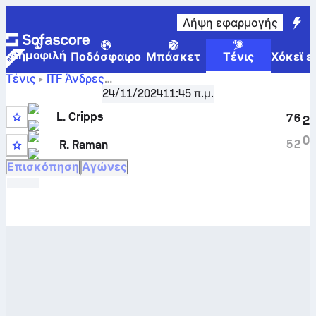
Λήψη εφαρμογής
Δημοφιλή
Ποδόσφαιρο
Μπάσκετ
Τένις
Χόκεϊ ε
Τένις
ITF Άνδρες
Luke
Luanda, Singles Qualifying, M-ITF-ANG-02A
24/11/2024
11:45 π.μ.
Cripps
-
Rishabdev Raman
ζωντανό σκορ και συγκριτικά
L. Cripps
7
6
2
αποτελέσματα
0
5
2
R. Raman
9
Επισκόπηση
Αγώνες