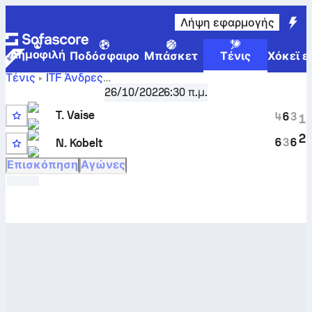
Λήψη εφαρμογής
Δημοφιλή
Ποδόσφαιρο
Μπάσκετ
Τένις
Χόκεϊ ε
Τένις
ITF Άνδρες
Parnu, Singles Main, M-ITF-EST-02A
,
Φάση των 32
26/10/2022
6:30 π.μ.
Tomas Vaise
-
Nicolas Kobelt
ζωντανό σκορ και
T. Vaise
συγκριτικά αποτελέσματα
4
6
3
1
2
6
3
6
N. Kobelt
Επισκόπηση
Αγώνες