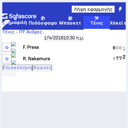
Λήψη εφαρμογής
Δημοφιλή
Ποδόσφαιρο
Μπάσκετ
Τένις
Χόκεϊ ε
Τένις
ITF Άνδρες
Egypt F12, Singles Qualifying
,
Κατατακτήριος
1/4/2018
10:30 π.μ.
Frederik Press
-
Ren Nakamura
ζωντανό σκορ και
F. Press
συγκριτικά αποτελέσματα
6
6
6
1
2
4
7
7
R. Nakamura
Επισκόπηση
Αγώνες