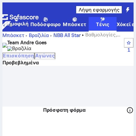
Λήψη εφαρμογής
Δημοφιλή
Ποδόσφαιρο
Μπάσκετ
Τένις
Χόκεϊ ε
Βαθμολογίες,
Μπάσκετ
Βραζιλία
NBB All Star
θέσεις, πρόγραμμα και παίκτες της Team Andre Goes
Team Andre Goes
Βραζιλία
1
Επισκόπηση
Αγώνες
Προβεβλημένα
Πρόσφατη φόρμα