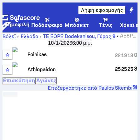
Λήψη εφαρμογής
Δημοφιλή
Ποδόσφαιρο
Μπάσκετ
Τένις
Χόκεϊ ε
AESP
Βόλεϊ
Ελλάδα
TE EOPE Dodekanisou
,
Γύρος 9
Foinikas - AO Athlopaidon Ko σκορ, πρόγραμμα,
10/1/2026
6:00 μ.μ.
στατιστικά, συγκριτικά και πρόβλεψη
Foinikas
0
22
19
18
3
25
25
25
Athlopaidon
Επισκόπηση
Αγώνες
Επεξεργάστηκε από Paulos Skembi