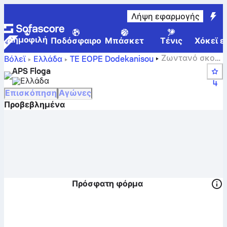
Λήψη εφαρμογής
Δημοφιλή
Ποδόσφαιρο
Μπάσκετ
Τένις
Χόκεϊ ε
Ζωντανό σκορ,
Βόλεϊ
Ελλάδα
TE EOPE Dodekanisou
πρόγραμμα, αγώνες και θέσεις της APS Floga
APS Floga
Ελλάδα
4
Επισκόπηση
Αγώνες
Προβεβλημένα
Πρόσφατη φόρμα