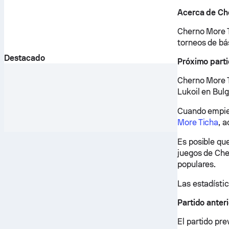
Acerca de Ch
Cherno More T
torneos de bá
Destacado
Próximo part
Cherno More T
Lukoil en Bul
Cuando empiec
More Ticha
, 
Es posible qu
juegos de Che
populares.
Las estadístic
Partido anter
El partido pre