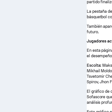
partido finali
La pestaña de
básquetbol co
También apare
futuro.
Jugadores ac
En esta págin
el desempeño 
Escolta:
Maksi
Mikhail Mold
Tsvetomir Ch
Spirov, Jhon 
El gráfico de
Sofascore que
análisis prof
Este gráfico 