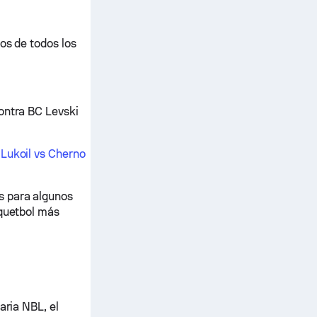
os de todos los
ontra BC Levski
 Lukoil vs Cherno
s para algunos
squetbol más
aria NBL, el