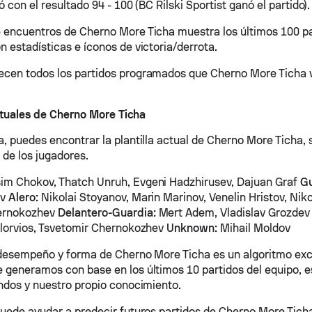
zó con el resultado 94 - 100 (BC Rilski Sportist ganó el partido).
 encuentros de Cherno More Ticha muestra los últimos 100 pa
n estadísticas e íconos de victoria/derrota.
cen todos los partidos programados que Cherno More Ticha va
tuales de Cherno More Ticha
a, puedes encontrar la plantilla actual de Cherno More Ticha, 
de los jugadores.
m Chokov, Thatch Unruh, Evgeni Hadzhirusev, Dajuan Graf
Gu
ov
Alero:
Nikolai Stoyanov, Marin Marinov, Venelin Hristov, Nik
ernokozhev
Delantero-Guardia:
Mert Adem, Vladislav Grozde
Florvios, Tsvetomir Chernokozhev
Unknown:
Mihail Moldov
 desempeño y forma de Cherno More Ticha es un algoritmo exc
 generamos con base en los últimos 10 partidos del equipo, es
undos y nuestro propio conocimiento.
puede ayudar a predecir futuros partidos de Cherno More Tich