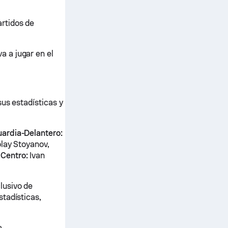
rtidos de
 a jugar en el
sus estadísticas y
ardia-Delantero:
olay Stoyanov,
v
Centro:
Ivan
lusivo de
tadísticas,
a.