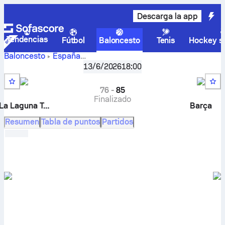
Descarga la app
Tendencias
Fútbol
Baloncesto
Tenis
Hockey so
Baloncesto
España
CB 1939 Canarias
Liga ACB, Eliminatorias
13/6/2026
,
Semifinales
18:00
– FC Barcelona marcadores en directo, resultados cara a
cara, calendario, predicciones y estadísticas
76
-
85
Finalizado
La Laguna Tenerife
Barça
Resumen
Tabla de puntos
Partidos