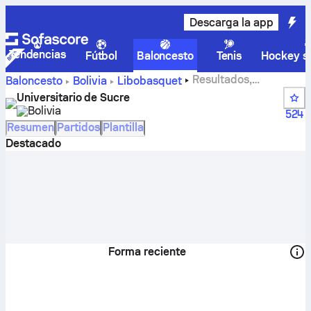
Descarga la app
Tendencias
Fútbol
Baloncesto
Tenis
Hockey so
Resultados,
Baloncesto
Bolivia
Libobasquet
clasificaciones, calendario y jugadores de Universitario de
Universitario de Sucre
Sucre
Bolivia
524
Resumen
Partidos
Plantilla
Destacado
Forma reciente