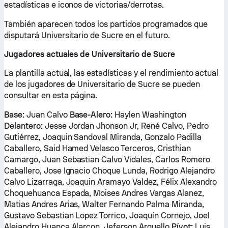
estadísticas e iconos de victorias/derrotas.
También aparecen todos los partidos programados que
disputará Universitario de Sucre en el futuro.
Jugadores actuales de Universitario de Sucre
La plantilla actual, las estadísticas y el rendimiento actual
de los jugadores de Universitario de Sucre se pueden
consultar en esta página.
Base:
Juan Calvo
Base-Alero:
Haylen Washington
Delantero:
Jesse Jordan Jhonson Jr, René Calvo, Pedro
Gutiérrez, Joaquin Sandoval Miranda, Gonzalo Padilla
Caballero, Said Hamed Velasco Terceros, Cristhian
Camargo, Juan Sebastian Calvo Vidales, Carlos Romero
Caballero, Jose Ignacio Choque Lunda, Rodrigo Alejandro
Calvo Lizarraga, Joaquin Aramayo Valdez, Félix Alexandro
Choquehuanca Espada, Moises Andres Vargas Alanez,
Matias Andres Arias, Walter Fernando Palma Miranda,
Gustavo Sebastian Lopez Torrico, Joaquín Cornejo, Joel
Alejandro Huanca Alarcon, Jeferson Arguello
Pívot:
Luis