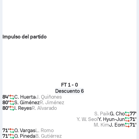
Impulso del partido
FT
1 - 0
Descuento 6
84'
C. Huerta
J. Quiñones
80'
S. Giménez
R. Jiménez
80'
I. Reyes
R. Alvarado
S. Paik
G. Cho
77'
Y. W. Seol
Y. Hyun-Jun
71'
M. Kim
J. Eom
71'
71'
O. Vargas
L. Romo
71'
O. Pineda
B. Gutiérrez