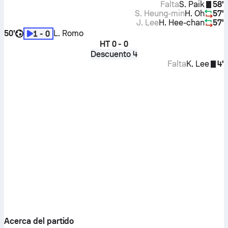
Falta
S. Paik
58'
S. Heung-min
H. Oh
57'
J. Lee
H. Hee-chan
57'
50'
L. Romo
1 - 0
HT
0 - 0
Descuento 4
Falta
K. Lee
4'
Acerca del partido