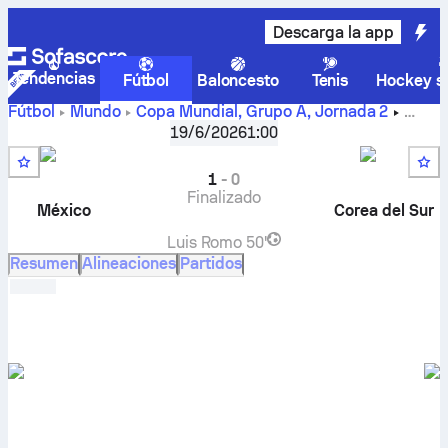
Descarga la app
Tendencias
Fútbol
Baloncesto
Tenis
Hockey so
Fútbol
Mundo
Copa Mundial, Grupo A
,
Jornada 2
México
-
Corea del Sur
en vivo, resultados H2H,
19/6/2026
1:00
clasificación, predicción y resultado en directo
1
-
0
Finalizado
México
Corea del Sur
Luis Romo
50'
Resumen
Alineaciones
Partidos