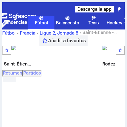
Descarga la app
Tendencias
Fútbol
Baloncesto
Tenis
Hockey so
Saint-Étienne
-
Fútbol
Francia
Ligue 2
,
Jornada 8
Rodez AF
en vivo, resultados H2H, clasificación,
Añadir a favoritos
predicción y resultado en directo
Saint-Étienne
Rodez
Resumen
Partidos