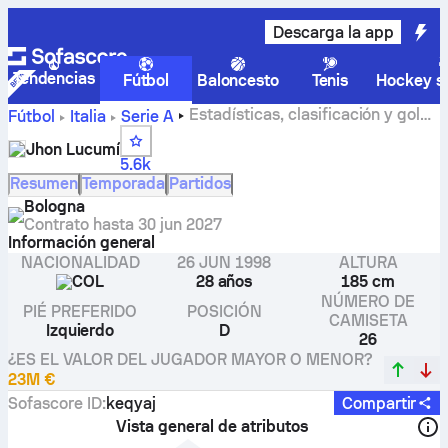
Descarga la app
Tendencias
Fútbol
Baloncesto
Tenis
Hockey so
Estadísticas, clasificación y goles
Fútbol
Italia
Serie A
de Jhon Lucumí
Jhon Lucumí
5.6k
Resumen
Temporada
Partidos
Bologna
Contrato hasta
30 jun 2027
Información general
NACIONALIDAD
26 JUN 1998
ALTURA
COL
28 años
185 cm
NÚMERO DE
PIÉ PREFERIDO
POSICIÓN
CAMISETA
Izquierdo
D
26
¿ES EL VALOR DEL JUGADOR MAYOR O MENOR?
23M €
Sofascore ID
:
keqyaj
Compartir
Vista general de atributos