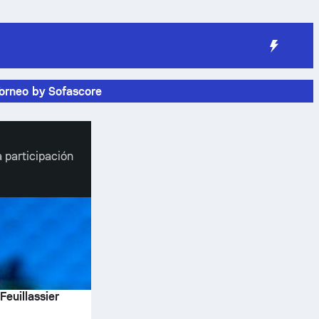
orneo by Sofascore
a participación
Feuillassier