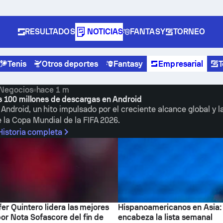
RESULTADOS
NOTICIAS
FANTASY
TORNEO
Tenis
Otros deportes
Fantasy
Empresarial
T
Negocios
hace 1 m
s 100 millones de descargas en Android
ndroid, un hito impulsado por el creciente alcance global y l
 la Copa Mundial de la FIFA 2026.
Historia completa
fer Quintero lidera las mejores
Hispanoamericanos en Asia: 
or Nota Sofascore del fin de
encabeza la lista semanal