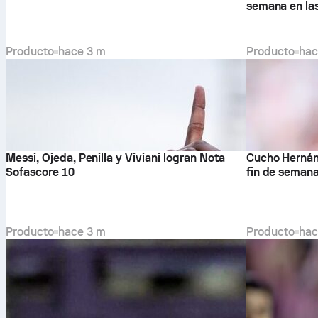
semana en la
Producto
hace 3 m
Producto
hac
Messi, Ojeda, Penilla y Viviani logran Nota
Cucho Hernán
Sofascore 10
fin de seman
Producto
hace 3 m
Producto
hac