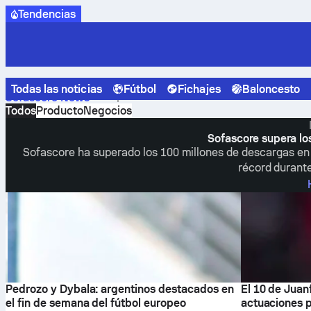
Tendencias
Todas las noticias
Fútbol
Fichajes
Baloncesto
Empresarial
Sofascore News
Todos
Producto
Negocios
Sofascore supera lo
Sofascore ha superado los 100 millones de descargas en A
récord durante
Pedrozo y Dybala: argentinos destacados en
El 10 de Juan
el fin de semana del fútbol europeo
actuaciones p