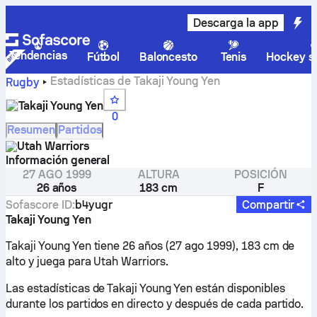
Descarga la app
Tendencias
Fútbol
Baloncesto
Tenis
Hockey so
Estadísticas de Takaji Young Yen
Rugby
Takaji Young Yen
0
Resumen
Partidos
Utah Warriors
Información general
27 AGO 1999
ALTURA
POSICIÓN
26 años
183 cm
F
Sofascore ID
:
b4yugr
Compartir
Takaji Young Yen
Takaji Young Yen tiene 26 años (27 ago 1999), 183 cm de
alto y juega para Utah Warriors.
Las estadísticas de Takaji Young Yen están disponibles
durante los partidos en directo y después de cada partido.