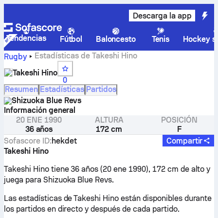
Descarga la app
Tendencias
Fútbol
Baloncesto
Tenis
Hockey so
Estadísticas de Takeshi Hino
Rugby
Takeshi Hino
0
Resumen
Estadísticas
Partidos
Shizuoka Blue Revs
Información general
20 ENE 1990
ALTURA
POSICIÓN
36 años
172 cm
F
Sofascore ID
:
hekdet
Compartir
Takeshi Hino
Takeshi Hino tiene 36 años (20 ene 1990), 172 cm de alto y
juega para Shizuoka Blue Revs.
Las estadísticas de Takeshi Hino están disponibles durante
los partidos en directo y después de cada partido.