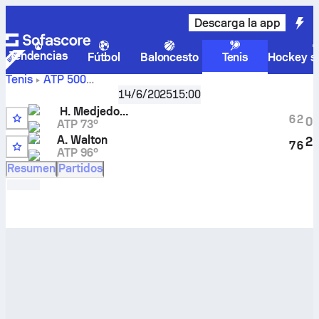
Descarga la app
Tendencias
Fútbol
Baloncesto
Tenis
Hockey so
Tenis
ATP
500
London, Great Britain, Qualifying
,
Ronda de clasificación 
14/6/2025
15:00
Hamad Medjedović
–
Adam Walton
marcador en directo
H. Medjedović
y resultados cara a cara
6
2
0
ATP 73º
2
A. Walton
2
7
6
ATP 96º
Resumen
Partidos