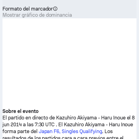
Formato del marcador
Mostrar gráfico de dominancia
Sobre el evento
El partido en directo de
Kazuhiro Akiyama
-
Haru Inoue
el 8
jun 2014 a las 7:30 UTC . El
Kazuhiro Akiyama
-
Haru Inoue
forma parte del
Japan F6, Singles Qualifying
. Los
resultados de los partidos cara a cara previos entre el