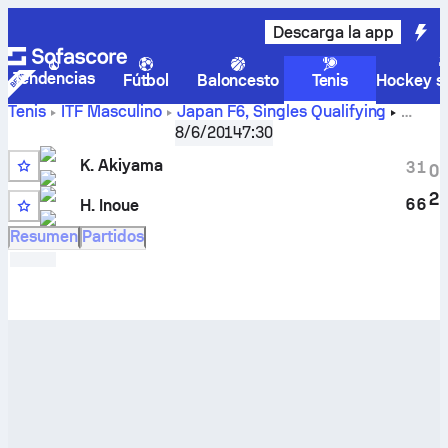
Descarga la app
Tendencias
Fútbol
Baloncesto
Tenis
Hockey so
Tenis
ITF Masculino
Japan F6, Singles Qualifying
Kazuhiro Akiyama
–
Haru Inoue
marcador en directo y
8/6/2014
7:30
resultados cara a cara
K. Akiyama
3
1
0
2
6
6
H. Inoue
Resumen
Partidos