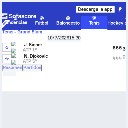
Descarga la app
Tendencias
Fútbol
Baloncesto
Tenis
Hockey so
Tenis
Grand Slam
Jannik
Wimbledon, London, Great Britain
10/7/2026
15:20
,
Semifinales
Sinner
–
Novak Djokovic
marcador en directo y resultados
J. Sinner
6
6
6
3
cara a cara
ATP 1º
1
N. Djokovic
0
4
4
4
ATP 5º
7
Resumen
Partidos