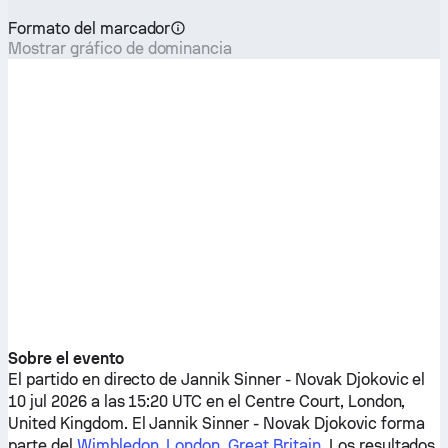
Formato del marcador
Mostrar gráfico de dominancia
Sobre el evento
El partido en directo de
Jannik Sinner
-
Novak Djokovic
el
10 jul 2026 a las 15:20 UTC en el Centre Court, London,
United Kingdom. El
Jannik Sinner
-
Novak Djokovic
forma
parte del
Wimbledon, London, Great Britain
. Los resultados