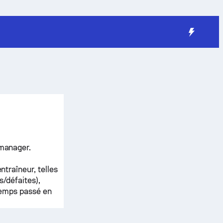
 manager.
ntraîneur, telles
s/défaites),
 temps passé en