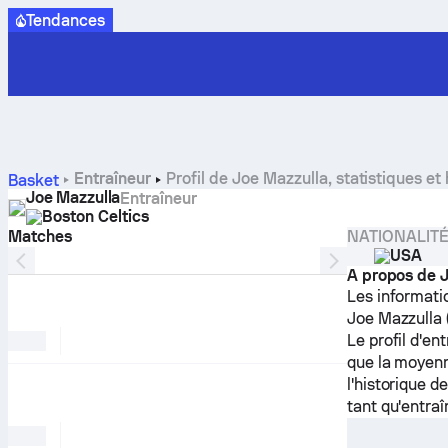
Tendances
Entraîneur
Profil de Joe Mazzulla, statistiques et
Basket
Joe Mazzulla
Entraîneur
Boston Celtics
Matches
NATIONALIT
PROFIL DU JOUEUR
USA
A propos de 
Les informati
Joe Mazzulla 
Le profil d'en
que la moyenne
l'historique d
tant qu'entraî