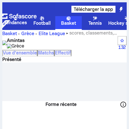
Télécharger la app
Tendances
Football
Basket
Tennis
Hockey su
scores, classements,
Basket
Grèce
Elite League
calendrier et joueurs de Amintas
Amintas
Grèce
132
Vue d'ensemble
Matchs
Effectif
Présenté
Forme récente