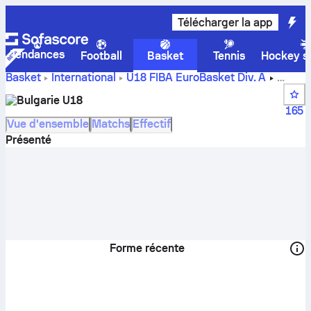
Télécharger la app
Tendances
Football
Basket
Tennis
Hockey su
Basket
International
U18 FIBA EuroBasket Div. A
scores, classements, calendrier et joueurs de Bulgarie U18
Bulgarie U18
165
Vue d'ensemble
Matchs
Effectif
Présenté
Forme récente