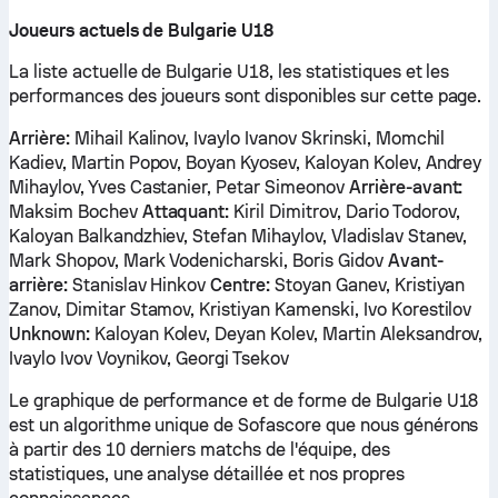
Joueurs actuels de Bulgarie U18
La liste actuelle de Bulgarie U18, les statistiques et les
performances des joueurs sont disponibles sur cette page.
Arrière:
Mihail Kalinov, Ivaylo Ivanov Skrinski, Momchil
Kadiev, Martin Popov, Boyan Kyosev, Kaloyan Kolev, Andrey
Mihaylov, Yves Castanier, Petar Simeonov
Arrière-avant:
Maksim Bochev
Attaquant:
Kiril Dimitrov, Dario Todorov,
Kaloyan Balkandzhiev, Stefan Mihaylov, Vladislav Stanev,
Mark Shopov, Mark Vodenicharski, Boris Gidov
Avant-
arrière:
Stanislav Hinkov
Centre:
Stoyan Ganev, Kristiyan
Zanov, Dimitar Stamov, Kristiyan Kamenski, Ivo Korestilov
Unknown:
Kaloyan Kolev, Deyan Kolev, Martin Aleksandrov,
Ivaylo Ivov Voynikov, Georgi Tsekov
Le graphique de performance et de forme de Bulgarie U18
est un algorithme unique de Sofascore que nous générons
à partir des 10 derniers matchs de l'équipe, des
statistiques, une analyse détaillée et nos propres