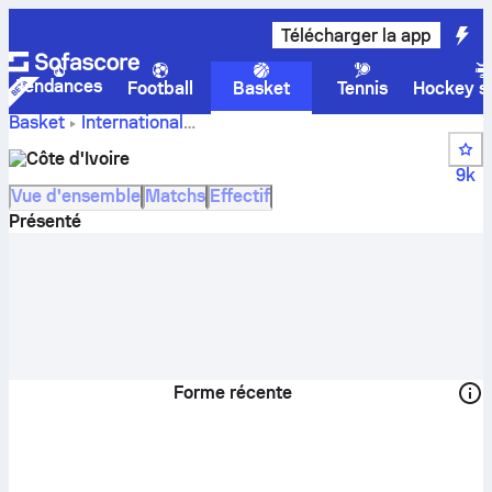
Télécharger la app
Tendances
Football
Basket
Tennis
Hockey su
Basket
International
scores,
FIBA World Cup Qualification, Africa
Côte d'Ivoire
classements, calendrier et joueurs de Côte d´Ivoire
9k
Vue d'ensemble
Matchs
Effectif
Présenté
Forme récente