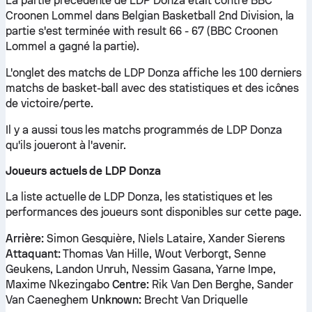
La partie précédente de LDP Donza était contre BBC
Croonen Lommel dans Belgian Basketball 2nd Division, la
partie s'est terminée with result 66 - 67 (BBC Croonen
Lommel a gagné la partie).
L'onglet des matchs de LDP Donza affiche les 100 derniers
matchs de basket-ball avec des statistiques et des icônes
de victoire/perte.
Il y a aussi tous les matchs programmés de LDP Donza
qu'ils joueront à l'avenir.
Joueurs actuels de LDP Donza
La liste actuelle de LDP Donza, les statistiques et les
performances des joueurs sont disponibles sur cette page.
Arrière:
Simon Gesquière, Niels Lataire, Xander Sierens
Attaquant:
Thomas Van Hille, Wout Verborgt, Senne
Geukens, Landon Unruh, Nessim Gasana, Yarne Impe,
Maxime Nkezingabo
Centre:
Rik Van Den Berghe, Sander
Van Caeneghem
Unknown:
Brecht Van Driquelle