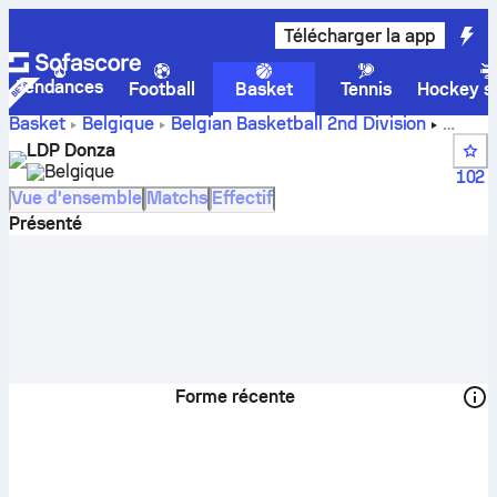
Télécharger la app
Tendances
Football
Basket
Tennis
Hockey su
Basket
Belgique
Belgian Basketball 2nd Division
scores, classements, calendrier et joueurs de LDP Donza
LDP Donza
Belgique
102
Vue d'ensemble
Matchs
Effectif
Présenté
Forme récente