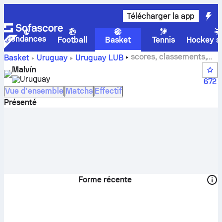
Télécharger la app
Tendances
Football
Basket
Tennis
Hockey su
scores, classements,
Basket
Uruguay
Uruguay LUB
calendrier et joueurs de Malvín
Malvín
Uruguay
672
Vue d'ensemble
Matchs
Effectif
Présenté
Forme récente