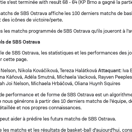
tie s'est terminée with result 68 - 64 (KP Brno a gagné la parti
matchs de SBS Ostrava affiche les 100 derniers matchs de bas
t des icônes de victoire/perte.
ous les matchs programmés de SBS Ostrava qu'ils joueront à l'av
els de SBS Ostrava
lle de SBS Ostrava, les statistiques et les performances des j
r cette page.
Nelson, Nikola Kováčiková, Tereza Halátková
Attaquant:
Iva 
na Káňová, Adéla Smutná, Michaela Vacková, Rayven Peeples
ah Joi Nelson, Michaela Hrbáčová, Oliana Huynh Squires
de performance et de forme de SBS Ostrava est un algorithm
 nous générons à partir des 10 derniers matchs de l'équipe, de
étaillée et nos propres connaissances.
peut aider à prédire les futurs matchs de SBS Ostrava.
 les matchs et les résultats de basket-ball d'aujourd'hui, con