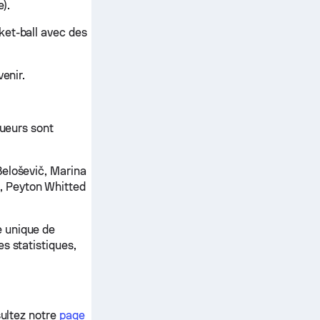
e).
ket-ball avec des
enir.
oueurs sont
Beloševič, Marina
, Peyton Whitted
e unique de
s statistiques,
sultez notre
page