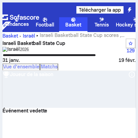
Télécharger la app
Tendances
Football
Basket
Tennis
Hockey su
Israeli Basketball State Cup scores ,
Basket
Israël
classements calendrier et statistiques
Israeli Basketball State Cup
Israël
Select season in unique tournament header
2026
129
31 janv.
19 févr.
Vue d'ensemble
Matchs
Joueur de la saison
Événement vedette