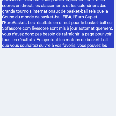
scores en direct, les classements et les calendriers des
grands tournois internationaux de basket-ball tels que la
Coupe du monde de basket-ball FIBA, l'Euro Cup et
l'EuroBasket. Les résultats en direct pour le basket-ball sur
Sofascore.com livescore sont mis à jour automatiquement,
vous n'avez donc pas besoin de rafraîchir la page pour voir
tous les résultats. En ajoutant les matchs de basket-ball
que vous souhaitez suivre à vos favoris, vous pouvez les
suivre beaucoup plus facilement. Ne manquez plus les
résultats en direct d'Italie, de Grèce, de Turquie, de Russie
ou d'autres ligues européennes de basket.
Les dernières actualités
Football
Basket
Coupe du monde
NBA
Classement FIFA
Euroligue
Ligue des champions de l'UEFA
Stoiximan GBL