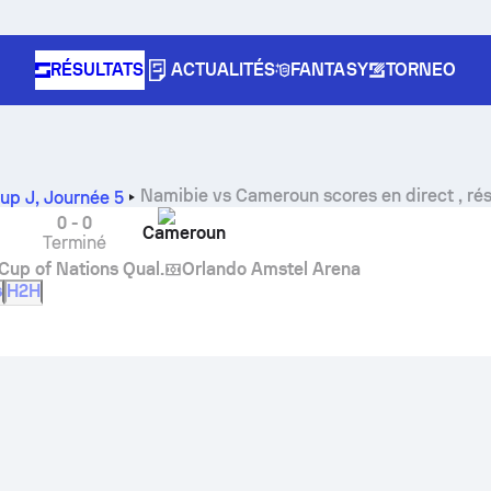
RÉSULTATS
ACTUALITÉS
FANTASY
TORNEO
Namibie
vs
Cameroun
scores en direct , ré
oup J
,
Journée 5
0
-
0
Cameroun
Terminé
 Cup of Nations Qual.
Orlando Amstel Arena
s
H2H