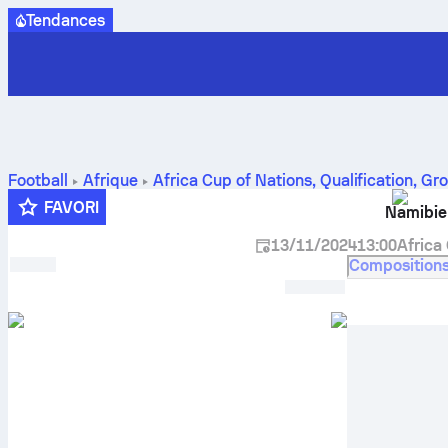
Tendances
Football
Afrique
Africa Cup of Nations, Qualification, Gr
à-face , classements et pronostics
FAVORI
Namibie
13/11/2024
13:00
Africa
Composition