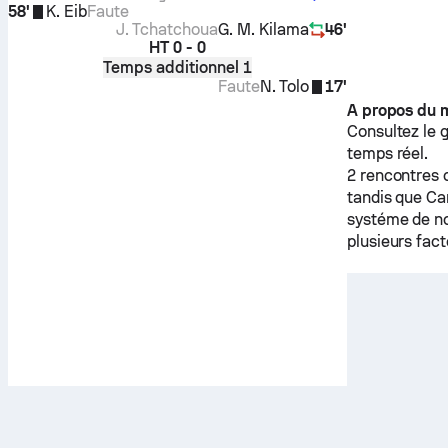
58'
K. Eib
Faute
J. Tchatchoua
G. M. Kilama
46'
HT
0 - 0
Temps additionnel 1
Faute
N. Tolo
17'
A propos du 
Consultez le 
temps réel.
2 rencontres 
tandis que
Ca
systéme de no
plusieurs fact