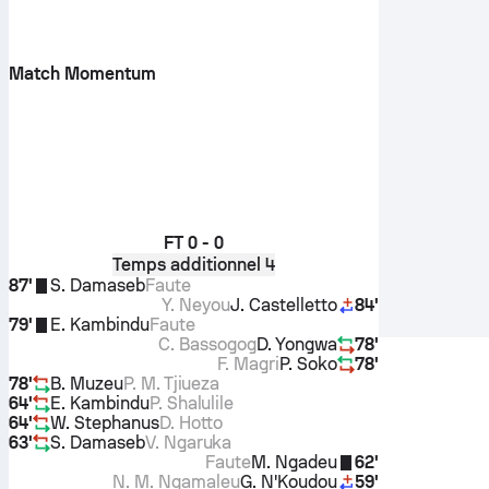
Match Momentum
FT
0 - 0
Temps additionnel 4
87'
S. Damaseb
Faute
Y. Neyou
J. Castelletto
84'
79'
E. Kambindu
Faute
C. Bassogog
D. Yongwa
78'
F. Magri
P. Soko
78'
78'
B. Muzeu
P. M. Tjiueza
64'
E. Kambindu
P. Shalulile
64'
W. Stephanus
D. Hotto
63'
S. Damaseb
V. Ngaruka
Faute
M. Ngadeu
62'
N. M. Ngamaleu
G. N'Koudou
59'