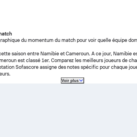
match
graphique du momentum du match pour voir quelle équipe dom
cette saison entre
Namibie
et
Cameroun
.
A ce jour,
Namibie
es
meroun
est classé 1er. Comparez les meilleurs joueurs de ch
tation Sofascore assigne des notes spécific pour chaque joue
eurs.
Voir plus