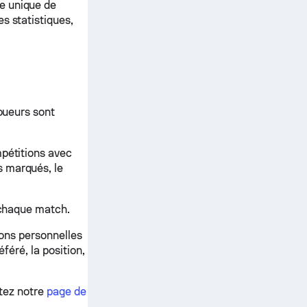
e unique de
s statistiques,
joueurs sont
mpétitions avec
s marqués, le
t chaque match.
tions personnelles
éféré, la position,
ltez notre
page de