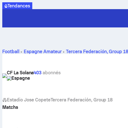
Tendances
Football
Espagne
Amateur
Tercera Federación, Group 1
CF La Solana
403
abonnés
Espagne
Estadio Jose Copete
Tercera Federación, Group 18
Matchs