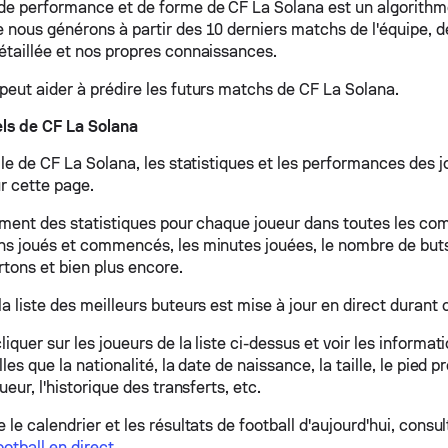
de performance et de forme de CF La Solana est un algorithm
 nous générons à partir des 10 derniers matchs de l'équipe, de
étaillée et nos propres connaissances.
peut aider à prédire les futurs matchs de CF La Solana.
ls de CF La Solana
lle de CF La Solana, les statistiques et les performances des 
r cette page.
lement des statistiques pour chaque joueur dans toutes les co
hs joués et commencés, les minutes jouées, le nombre de but
tons et bien plus encore.
la liste des meilleurs buteurs est mise à jour en direct duran
iquer sur les joueurs de la liste ci-dessus et voir les informa
les que la nationalité, la date de naissance, la taille, le pied pr
ueur, l'historique des transferts, etc.
 le calendrier et les résultats de football d'aujourd'hui, consu
ootball en direct
.