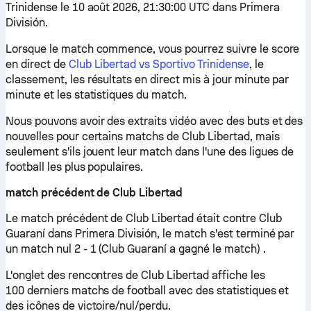
Trinidense le 10 août 2026, 21:30:00 UTC dans Primera
División.
Lorsque le match commence, vous pourrez suivre le score
en direct de
Club Libertad vs Sportivo Trinidense
, le
classement, les résultats en direct mis à jour minute par
minute et les statistiques du match.
Nous pouvons avoir des extraits vidéo avec des buts et des
nouvelles pour certains matchs de Club Libertad, mais
seulement s'ils jouent leur match dans l'une des ligues de
football les plus populaires.
match précédent de Club Libertad
Le match précédent de Club Libertad était contre Club
Guaraní dans Primera División, le match s'est terminé par
un match nul 2 - 1 (Club Guaraní a gagné le match) .
L'onglet des rencontres de Club Libertad affiche les
100 derniers matchs de football avec des statistiques et
des icônes de victoire/nul/perdu.