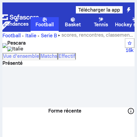
Télécharger la app
Tendances
Football
Basket
Tennis
Hockey su
scores, rencontres, classements
Football
Italie
Serie B
et statistiques des joueurs de Delfino Pescara 1936
Pescara
Italie
16k
Vue d'ensemble
Matchs
Effectif
Présenté
Forme récente