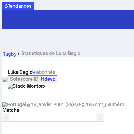
Tendances
Statistiques de Luka Begic
Rugby
Luka Begic
4
abonnés
Sofascore ID
:
tfdevz
Stade Montois
Portugal
19 janvier 2001
(
25
)
F
185 cm
Numéro
Matchs