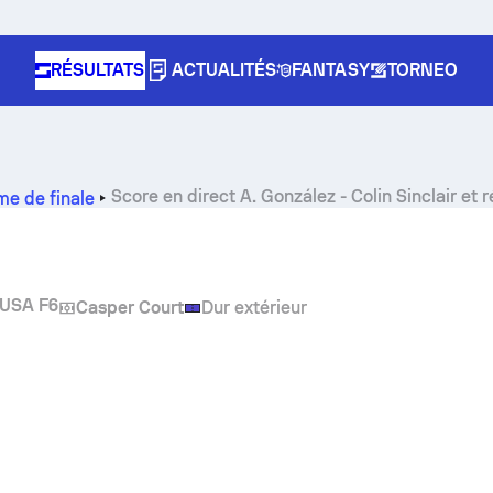
RÉSULTATS
ACTUALITÉS
FANTASY
TORNEO
Score en direct
A. González
-
Colin Sinclair
et r
e de finale
USA F6
Casper Court
Dur extérieur