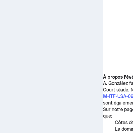
À propos l'é
A. González
f
Court stade, N
M-ITF-USA-0
sont égalemen
Sur notre pag
que:
Côtes de
La domin