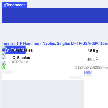
Tendances
Tennis
ITF Hommes
Naples, Singles M-ITF-USA-06A
,
16em
à face
FAVORI
A. González
3
6
6
2
C. Sinclair
1
6
4
1
ATP 511e
Q
12/02/2020
18:45
H2H