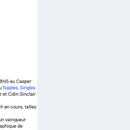
18:45 au Casper
du
Naples, Singles
z
et
Colin Sinclair
h en cours, telles
 un vainqueur
raphique de