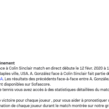
vénement
ace à
Colin Sinclair
match en direct débute le 12 févr. 2020 à 
aples ville, USA.
A. González
face à
Colin Sinclair
fait partie 
6A
. Les résultats des précédents face-à-face entre
A. Gonzále
t disponibles sur Sofascore.
e tennis vous avez accès à des statistiques détaillées du matc
 victoire pour chaque joueur , pour vous aider à pronostiquer
ation de chaque joueur durant le match montrée sur notre g