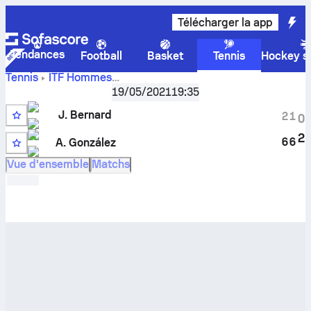
Télécharger la app
Tendances
Football
Basket
Tennis
Hockey su
Tennis
ITF Hommes
Pensacola, FL, Singles M-ITF-USA-03A
,
16eme de finale
19/05/2021
19:35
Score en direct
John Bernard
-
A. González
et résultats
J. Bernard
des face à face
2
1
0
Q
2
6
6
A. González
Vue d'ensemble
Matchs